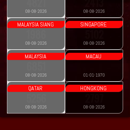
4821
2413
08-08-2026
08-08-2026
MALAYSIA SIANG
SINGAPORE
1986
5102
08-08-2026
08-08-2026
MALAYSIA
MACAU
6851
08-08-2026
01-01-1970
QATAR
HONGKONG
5256
2797
08-08-2026
08-08-2026