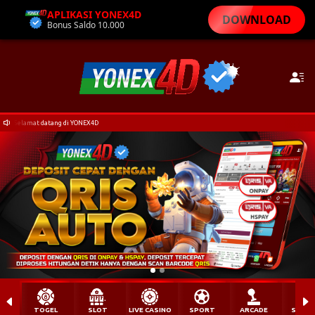
APLIKASI YONEX4D
×
DOWNLOAD
Bonus Saldo 10.000
Selamat datang di YONEX4D
TOGEL
SLOT
LIVE CASINO
SPORT
ARCADE
SABU